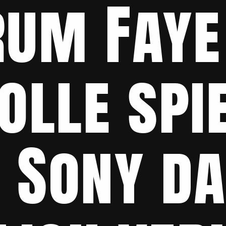
um Faye 
lle spie
 Sony da