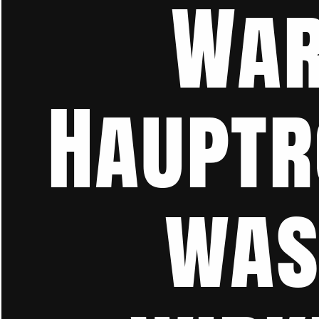
War
Hauptro
was