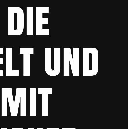
die 
lt und 
mit 