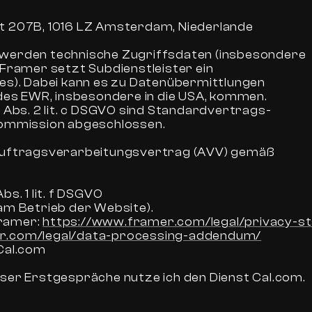
t 207B, 1016 LZ Amsterdam, Niederlande
werden technische Zugriffsdaten (insbesondere
 Framer setzt Subdienstleister ein
es). Dabei kann es zu Datenübermittlungen
 des EWR, insbesondere in die USA, kommen.
6 Abs. 2 lit. c DSGVO sind Standardvertrags-
Kommission abgeschlossen.
 Auftragsverarbeitungsvertrag (AVV) gemäß
s. 1 lit. f DSGVO
am Betrieb der Website).
ramer: 
https://www.framer.com/legal/privacy-s
r.com/legal/data-processing-addendum/
Cal.com
ser Erstgespräche nutze ich den Dienst Cal.com.