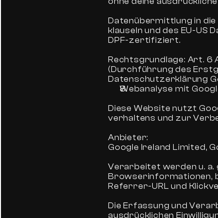
ohne deine ausdrücklich
Datenübermittlung in die
klauseln und des EU-US D
DPF-zertifiziert.
Rechtsgrundlage: Art. 6 A
(Durchführung des Erstg
Datenschutzerklärung Go
Webanalyse mit Google
Diese Website nutzt Goog
verhaltens und zur Verb
Anbieter:
Google Ireland Limited, G
Verarbeitet werden u. a.
Browserinformationen, b
Referrer-URL und Klickver
Die Erfassung und Verarb
ausdrücklichen Einwillig