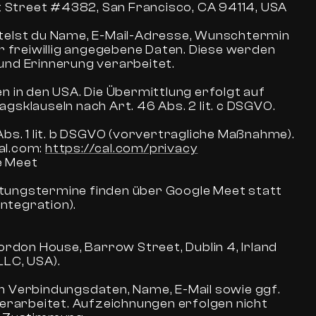
et Street #4382, San Francisco, CA 94114, USA
telst du Name, E-Mail-Adresse, Wunschtermin
ir freiwillig angegebene Daten. Diese werden
und Erinnerung verarbeitet.
n in den USA. Die Übermittlung erfolgt auf
gsklauseln nach Art. 46 Abs. 2 lit. c DSGVO.
Abs. 1 lit. b DSGVO (vorvertragliche Maßnahme).
l.com: 
https://cal.com/privacy
e Meet
ungstermine finden über Google Meet statt
Integration).
ordon House, Barrow Street, Dublin 4, Irland
LLC, USA).
n Verbindungsdaten, Name, E-Mail sowie ggf.
verarbeitet. Aufzeichnungen erfolgen nicht