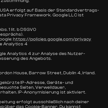
e Zustimmung.
 USA erfolgt auf Basis der Standardvertrags-
ata Privacy Framework. Google LLC ist
bs. 1 lit. b DSGVO
esprächs).
ogle: 
https://policies.google.com/privacy
 Analytics 4
le Analytics 4 zur Analyse des Nutzer-
esserung des Angebots.
ordon House, Barrow Street, Dublin 4, Irland.
 gekürzte IP-Adresse, Geräte- und
esuchte Seiten, Verweildauer,
halten. IP-Anonymisierung ist aktiviert.
eitung erfolgt ausschließlich nach deiner
ung über das Cookie-Banner. Du kannst