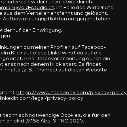
ung jederzeit widerrufen, etwa durch
amien@void-studio.at
. Im Falle des Widerrufs
e aus dem Verteiler entfernt und gelöscht,
en Aufbewahrungspflichten entgegenstehen.
iderruf der Einwilligung.
ngen
linkungen zu meinen Profilen auf Facebook,
eim Klick auf diese Links wirst du auf die
rgeleitet. Eine Datenverarbeitung durch die
 erst nach deinem Klick statt. Es findet
 Inhalte (z. B. iFrames) auf dieser Website
:
gram): 
https://www.facebook.com/privacy/policy
inkedin.com/legal/privacy-policy
 technisch notwendige Cookies, die für den
rlich sind (§ 165 Abs. 3 TKG 2021).