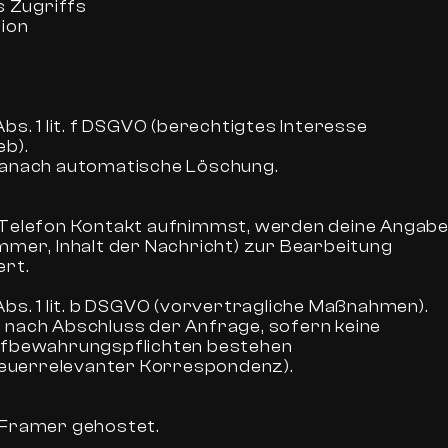
s Zugriffs
ion
bs. 1 lit. f DSGVO (berechtigtes Interesse
eb).
danach automatische Löschung.
 Telefon Kontakt aufnimmst, werden deine Angab
mmer, Inhalt der Nachricht) zur Bearbeitung
ert.
Abs. 1 lit. b DSGVO (vorvertragliche Maßnahmen).
 nach Abschluss der Anfrage, sofern keine
ufbewahrungspflichten bestehen
steuerrelevanter Korrespondenz).
 Framer gehostet.