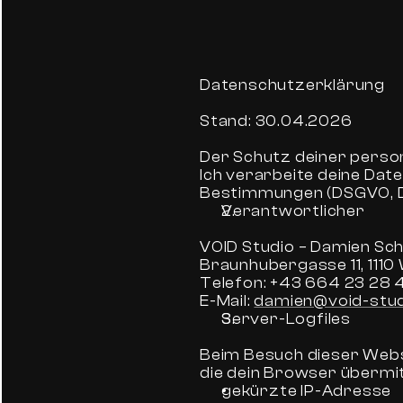
Datenschutzerklärung
Stand: 30.04.2026
Der Schutz deiner person
Ich verarbeite deine Dat
Bestimmungen (DSGVO, D
Verantwortlicher
VOID Studio – Damien Sc
Braunhubergasse 11, 1110
Telefon: +43 664 23 28 
E-Mail: 
damien@void-stud
Server-Logfiles
Beim Besuch dieser Webs
die dein Browser übermit
gekürzte IP-Adresse