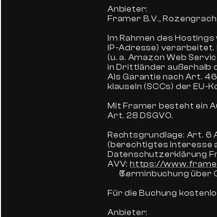
Anbieter:
Framer B.V., Rozengrach
Im Rahmen des Hostings 
IP-Adresse) verarbeitet.
(u. a. Amazon Web Servic
in Drittländer außerhalb
Als Garantie nach Art. 4
klauseln (SCCs) der EU-
Mit Framer besteht ein
Art. 28 DSGVO.
Rechtsgrundlage: Art. 6 Ab
(berechtigtes Interesse 
Datenschutzerklärung F
AVV: 
https://www.frame
Terminbuchung über 
Für die Buchung kostenlo
Anbieter: