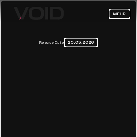
MEHR
HOME
ABOUT
20.05.2026
Release Date:
AESTHETIC FATIGUE 2026: 
BLOG
WARUM ALLE MARKEN GLEICH 
CONTACT
AUSSEHEN
Datenschutzerklärung