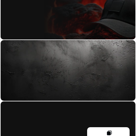
+43 664 23 28 482
damien@void-studio.at
Braunhubergasse 25-29/4/3