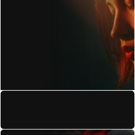
KONTAKT
Home
About
Datenschutzerkl
Work
ärung
Contact
Blog