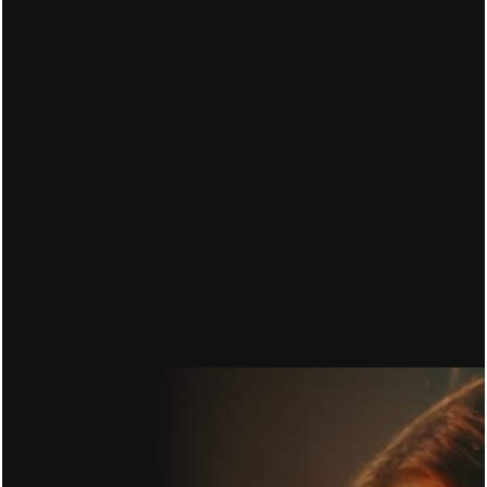
17.06.2026
MARKETING FUNNEL ERKLÄRT: WARUM 
WERBUNG ALLEIN NIEMANDEN KAUFEN LÄSST
16.06.2026
CONVERSION RATE OPTIMIERUNG: DU ZAHLST 
FÜR DEN KLICK. 