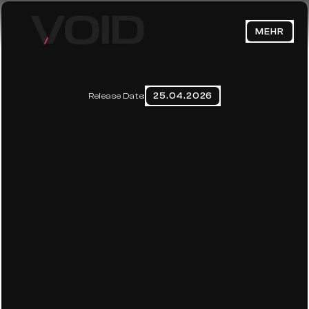
MEHR
HOME
ABOUT
25.04.2026
Release Date:
DIE ANTI-KI-ÄSTHETIK DES 
BLOG
MARKETINGS
CONTACT
Datenschutzerklärung