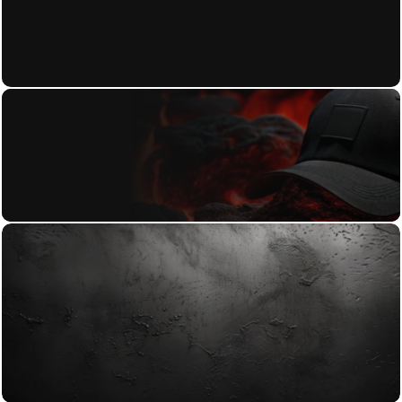
Home
About
Datenschutzerkl
Work
ärung
Contact
Blog