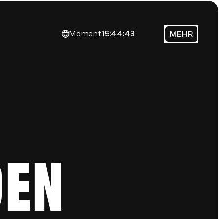
Moment
15:44:43
MEHR
en 