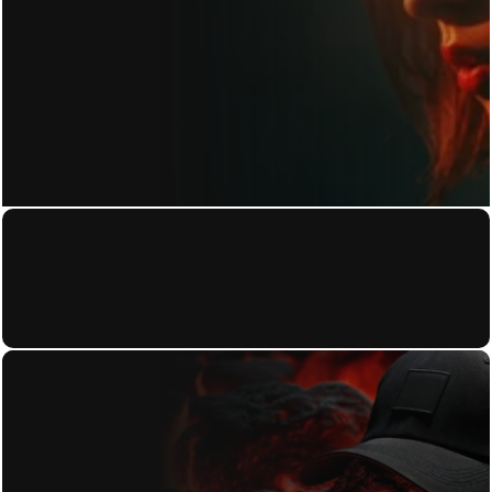
KONTAKT
Home
About
Datenschutzerkl
Work
ärung
Contact
Blog