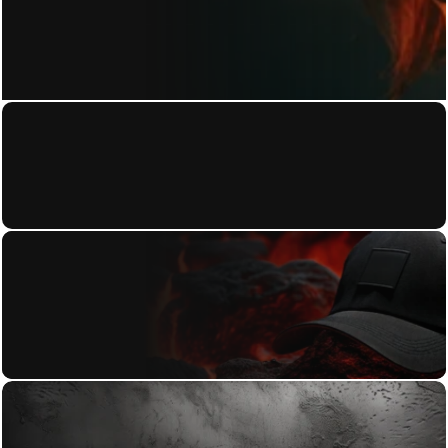
KONTAKT
Home
About
Datenschutzerkl
Work
ärung
Contact
Blog