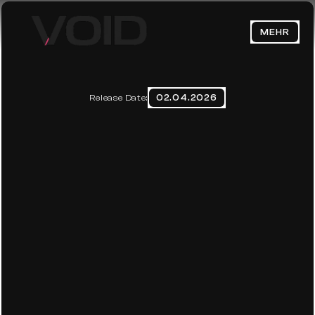
MEHR
HOME
ABOUT
02.04.2026
Release Date:
FULL STACK MARKETING 
BLOG
FREELANCER.
CONTACT
Datenschutzerklärung