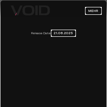
MEHR
HOME
ABOUT
21.08.2025
Release Date:
PERFORMANCE MARKETING IST 
BLOG
KEIN ADS-SCHALTEN - ES IST 
CONTACT
EIN SYSTEM
Datenschutzerklärung