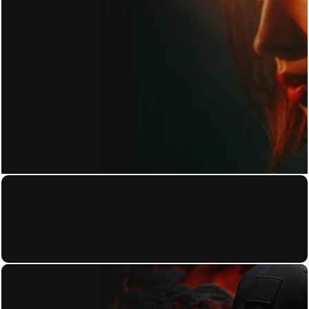
KONTAKT
Home
About
Datenschutzerkl
Work
ärung
Contact
Blog