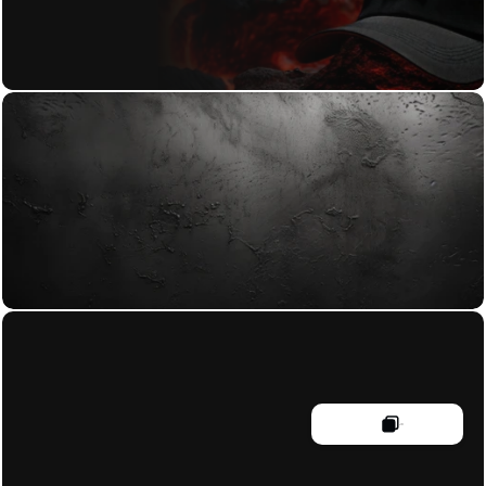
+43 664 23 28 482
damien@void-studio.at
Braunhubergasse 25-29/4/3