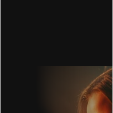
MARKETING FUNNEL ERKLÄRT: WARUM 
WERBUNG ALLEIN NIEMANDEN KAUFEN LÄSST
16.06.2026
CONVERSION RATE OPTIMIERUNG: DU ZAHLST 
FÜR DEN KLICK. 