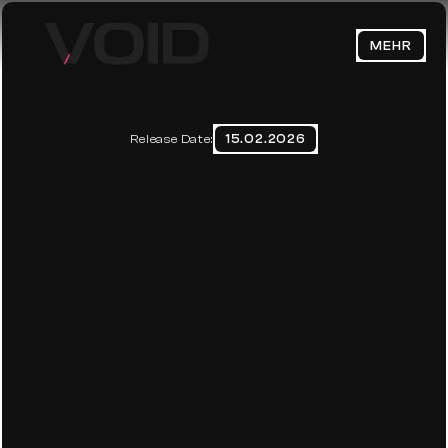
MEHR
HOME
ABOUT
15.02.2026
Release Date:
WARUM GOOGLE ADS KEINE 
BLOG
ANFRAGEN BRINGEN
CONTACT
Datenschutzerklärung