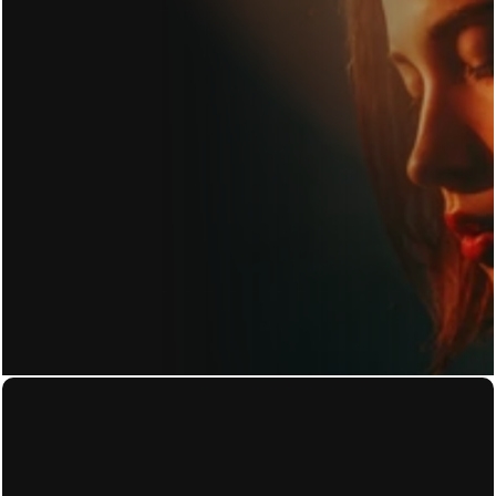
KONTAKT
Home
About
Datenschutzerkl
Work
ärung