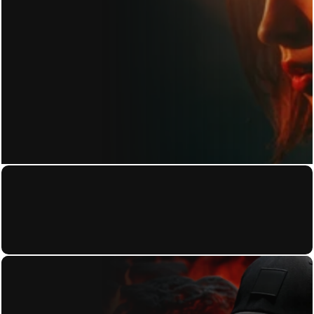
KONTAKT
Home
About
Datenschutzerkl
Work
ärung
Contact
Blog