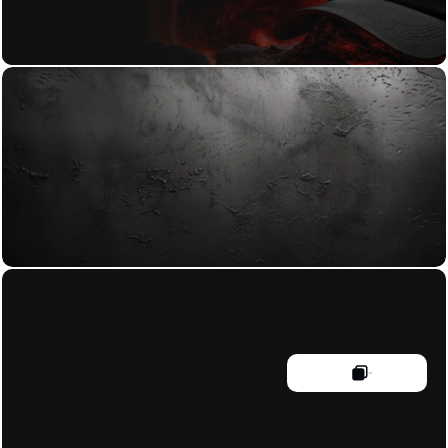
+43 664 23 28 482
damien@void-studio.at
Braunhubergasse 25-29/4/3
Klarheit im digitalen Rauschen. Strategie, Design und 