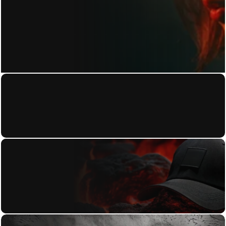
KONTAKT
Home
About
Datenschutzerkl
Work
ärung
Contact
Blog