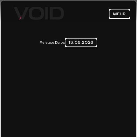
MEHR
HOME
ABOUT
13.06.2026
Release Date:
CLAUDE FABLE 5: AUFSTIEG 
BLOG
UND FALL IN VIER TAGEN
CONTACT
Datenschutzerklärung