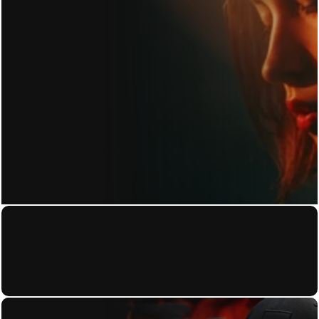
KONTAKT
Home
About
Datenschutzerkl
Work
ärung
Contact
Blog