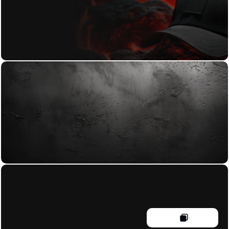
+43 664 23 28 482
damien@void-studio.at
Braunhubergasse 25-29/4/3